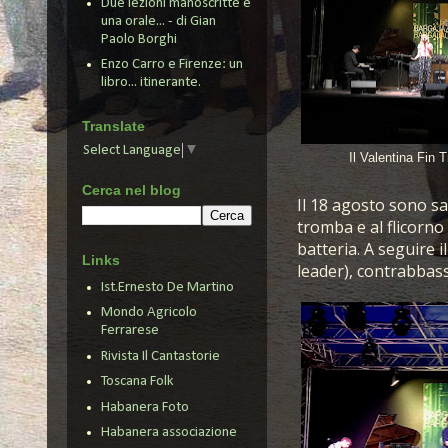
Due lezioni manoscritte e
una orale... - di Gian
Paolo Borghi
Enzo Carro e Firenze: un
libro... itinerante.
Translate
Select Language
▼
Il Valentina Fin 
Cerca nel blog
Il 18 agosto sono sali
tromba e al flicorno
batteria. A seguire i
Links
leader), contrabbass
Ist.Ernesto De Martino
Mondo Agricolo
Ferrarese
Rivista Il Cantastorie
Toscana Folk
Habanera Foto
Habanera associazione