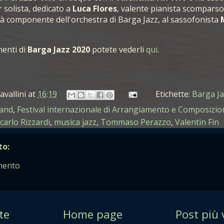
 solista, dedicato a
Luca Flores
, valente pianista scomparso
 componente dell'orchestra di Barga Jazz, al sassofonista
enti di
Barga Jazz 2020
potete vederli
qui
.
avallini
at
16:19
Etichette:
Barga Ja
band
,
Festival internazionale di Arrangiamento e Composizio
carlo Rizzardi
,
musica jazz
,
Tommaso Perazzo
,
Valentin Fin
o:
mento
te
Home page
Post più 