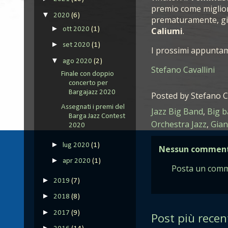
premio come miglior
▼
2020
(6)
prematuramente, già
►
ott 2020
(1)
Caliumi
.
►
set 2020
(1)
I prossimi appuntam
▼
ago 2020
(2)
Stefano Cavallini
Finale con doppio
concerto per
Bargajazz 2020
Posted by
Stefano C
Assegnati i premi del
Jazz Big Band
,
Big 
Barga Jazz Contest
Orchestra Jazz
,
Gian
2020
►
lug 2020
(1)
Nessun comment
►
apr 2020
(1)
Posta un com
►
2019
(7)
►
2018
(8)
►
2017
(9)
Post più recen
►