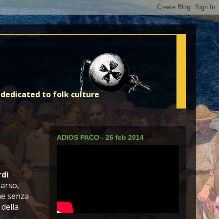
dedicated to folk culture
ADIOS PACO - 26 feb 2014
rdi
arso,
he senza
 della