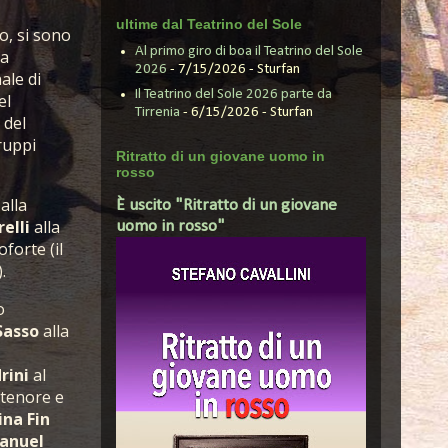
ultime dal Teatrino del Sole
to, si sono
Al primo giro di boa il Teatrino del Sole
ta
2026
- 7/15/2026
- Sturfan
ale di
Il Teatrino del Sole 2026 parte da
el
Tirrenia
- 6/15/2026
- Sturfan
 del
ruppi
Ritratto di un giovane uomo in
rosso
alla
È uscito "Ritratto di un giovane
elli
alla
uomo in rosso"
forte (il
).
o
Sasso
alla
rini
al
 tenore e
ina Fin
anuel