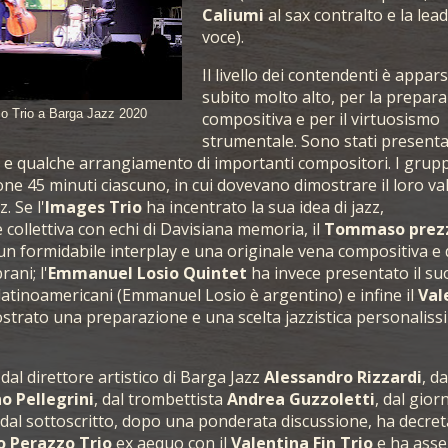
Caliumi
al sax contralto e la lead
voce).
Il livello dei contendenti è appar
subito molto alto, per la prepar
o Trio a Barga Jazz 2020
compositiva e per il virtuosismo
strumentale. Sono stati presenta
i e qualche arrangiamento di importanti compositori. I grupp
ne 45 minuti ciascuno, in cui dovevano dimostrare il loro val
. Se l'
Images Trio
ha incentrato la sua idea di jazz,
 collettiva con echi di Davisiana memoria, il
Tommaso prez
n formidabile interplay e una originale vena compositiva e 
ani; l'
Emmanuel Losio Quintet
ha invece presentato il su
 latinoamericani (Emmanuel Losio è argentino) e infine il
Val
strato una preparazione e una scelta jazzistica personaliss
dal direttore artistico di Barga Jazz
Alessandro Rizzardi
, da
o Pellegrini
, dal trombettista
Andrea Guzzoletti
, dal gior
dal sottoscritto, dopo una ponderata discussione, ha decre
Perazzo Trio
ex aequo con il
Valentina Fin Trio
e ha asse