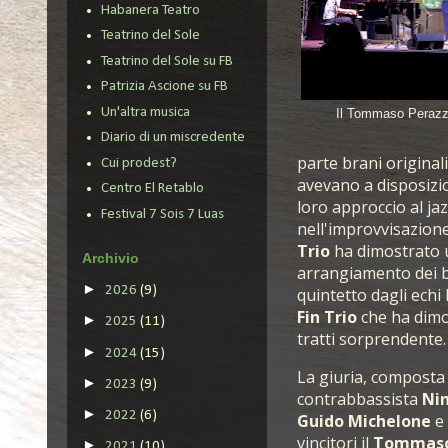
Habanera Teatro
Teatrino del Sole
Teatrino del Sole su FB
Patrizia Ascione su FB
Un'altra musica
Il Tommaso Perazz
Diario di un miscredente
parte brani original
Cui prodest?
avevano a disposizio
Centro El Retablo
loro approccio al jazz
Festival 7 Sois 7 Luas
nell'improvvisazione
Trio
ha dimostrato u
Archivio
arrangiamento dei br
►
2026
(9)
quintetto dagli echi
Fin Trio
che ha dimo
►
2025
(11)
tratti sorprendente.
►
2024
(15)
La giuria, composta 
►
2023
(9)
contrabbassista
Nin
►
2022
(6)
Guido
Michelone
e 
vincitori il
Tommaso 
►
2021
(10)