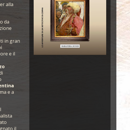
er alla
so da
azione
ti in gran
i
ore e il
zo
di
o
entina
ima e a
l
nalista
tato
gnato il