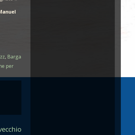
Manuel
zz
,
Barga
ne per
vecchio