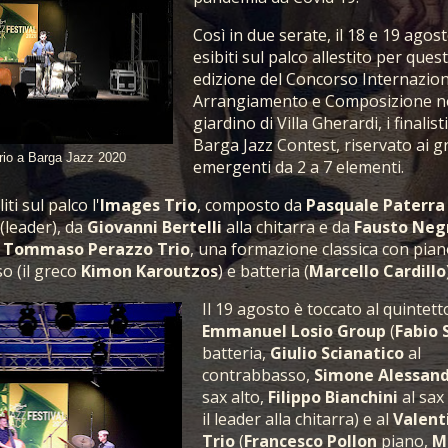
Così in due serate, il 18 e 19 agos
esibiti sul palco allestito per ques
edizione del Concorso Internazion
Arrangiamento e Composizione n
giardino di Villa Gherardi, i finalisti
Barga Jazz Contest, riservato ai g
Trio a Barga Jazz 2020
emergenti da 2 a 7 elementi.
ti sul palco l'
Images Trio
, composto da
Pasquale Paterra
 (leader), da
Giovanni Bertelli
alla chitarra e da
Fausto Negr
l
Tommaso Perazzo Trio
, una formazione classica con piano
o (il greco
Kimon Karoutzos
) e batteria (
Marcello Cardillo
Il 19 agosto è toccato al quintett
Emmanuel Losio Group
(
Fabio 
batteria,
Giulio Scianatico
al
contrabbasso,
Simone Alessand
sax alto,
Filippo Bianchini
al sax
il leader alla chitarra) e al
Valent
Trio
(
Francesco Pollon
piano,
M