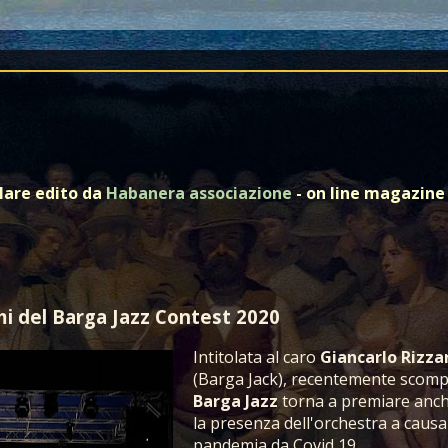
olare edito da
Habanera associazione
- on line magazine 
mi del Barga Jazz Contest 2020
Intitolata al caro
Giancarlo Rizza
(Barga Jack), recentemente scomp
Barga Jazz
torna a premiare anc
la presenza dell'orchestra a causa
pandemia da Covid 19.