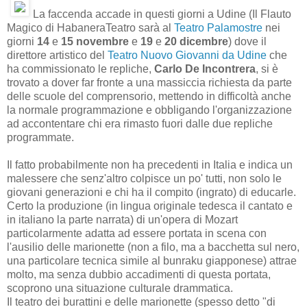
La faccenda accade in questi giorni a Udine (Il Flauto
Magico di HabaneraTeatro sarà al
Teatro Palamostre
nei
giorni
14
e
15 novembre
e
19
e
20 dicembre
) dove il
direttore artistico del
Teatro Nuovo Giovanni da Udine
che
ha commissionato le repliche,
Carlo De Incontrera
, si è
trovato a dover far fronte a una massiccia richiesta da parte
delle scuole del comprensorio, mettendo in difficoltà anche
la normale programmazione e obbligando l'organizzazione
ad accontentare chi era rimasto fuori dalle due repliche
programmate.
Il fatto probabilmente non ha precedenti in Italia e indica un
malessere che senz'altro colpisce un po' tutti, non solo le
giovani generazioni e chi ha il compito (ingrato) di educarle.
Certo la produzione (in lingua originale tedesca il cantato e
in italiano la parte narrata) di un'opera di Mozart
particolarmente adatta ad essere portata in scena con
l'ausilio delle marionette (non a filo, ma a bacchetta sul nero,
una particolare tecnica simile al bunraku giapponese) attrae
molto, ma senza dubbio accadimenti di questa portata,
scoprono una situazione culturale drammatica.
Il teatro dei burattini e delle marionette (spesso detto "di