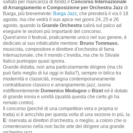
saltato per mancanza di fondi) il
Concorso Internazionale
di Arrangiamento e Composizione per Orchestra Jazz
di
Barga, più brevemente:
Barga Jazz
, che prenderà il via il 18
agosto, ma che vedrà il suo apice nei giorni 24, 25 e 26
agosto, quando la
Grande Orchestra
salirà sul palco ad
eseguire le sezioni più importanti del concorso.
Quest'anno il festival, praticamente unico nel suo genere, è
dedicato al suo infaticabile mentore:
Bruno Tommaso
,
musicista, compositore e direttore d'orchestra di fama
internazionale, che il mondo c'invidia, ma
che lo Stivale
Italico purtroppo quasi ignora.
Grande didatta, non ama particolarmente dirigere (ma chi
può farlo meglio di lui oggi in Italia?), sempre in bilico tra
modernità e classicità, insegna contemporaneamente
contrabbasso classico e arrangiamento jazz, suona
indifferentemente
Domenico Modugno
o
Bizet
ed è dotato
di grande ironia e umiltà (qualità questa che certo gli ha
remato contro).
Il concorso (perché di una competition vera e propria si
tratta) si è arricchito per questa volta di una sezione in più, la
E
: riservata ai direttori d'orchestra, o meglio, a coloro che si
cimenteranno nella non facile arte del dirigere una grande
orchestra jazz.