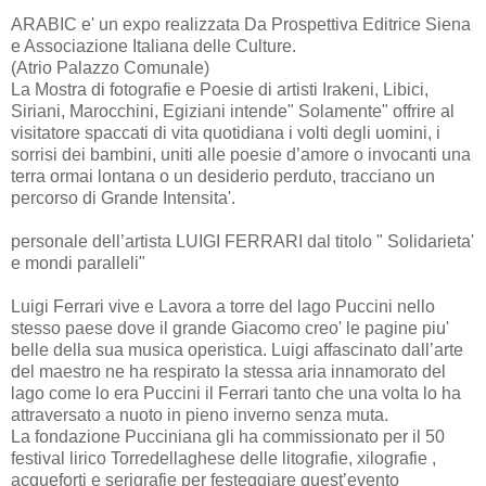
ARABIC e' un expo realizzata Da Prospettiva Editrice Siena
e Associazione Italiana delle Culture.
(Atrio Palazzo Comunale)
La Mostra di fotografie e Poesie di artisti Irakeni, Libici,
Siriani, Marocchini, Egiziani intende" Solamente" offrire al
visitatore spaccati di vita quotidiana i volti degli uomini, i
sorrisi dei bambini, uniti alle poesie d’amore o invocanti una
terra ormai lontana o un desiderio perduto, tracciano un
percorso di Grande Intensita'.
personale dell’artista LUIGI FERRARI dal titolo " Solidarieta'
e mondi paralleli"
Luigi Ferrari vive e Lavora a torre del lago Puccini nello
stesso paese dove il grande Giacomo creo' le pagine piu'
belle della sua musica operistica. Luigi affascinato dall’arte
del maestro ne ha respirato la stessa aria innamorato del
lago come lo era Puccini il Ferrari tanto che una volta lo ha
attraversato a nuoto in pieno inverno senza muta.
La fondazione Pucciniana gli ha commissionato per il 50
festival lirico Torredellaghese delle litografie, xilografie ,
acqueforti e serigrafie per festeggiare quest’evento