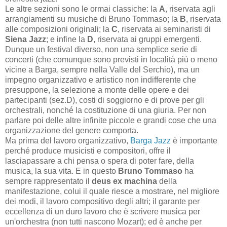
Le altre sezioni sono le ormai classiche: la
A
, riservata agli
arrangiamenti su musiche di Bruno Tommaso; la
B
, riservata
alle composizioni originali; la
C
, riservata ai seminaristi di
Siena Jazz
; e infine la
D
, riservata ai gruppi emergenti.
Dunque un festival diverso, non una semplice serie di
concerti (che comunque sono previsti in località più o meno
vicine a Barga, sempre nella Valle del Serchio), ma un
impegno organizzativo e artistico non indifferente che
presuppone, la selezione a monte delle opere e dei
partecipanti (sez.D), costi di soggiorno e di prove per gli
orchestrali, nonché la costituzione di una giuria. Per non
parlare poi delle altre infinite piccole e grandi cose che una
organizzazione del genere comporta.
Ma prima del lavoro organizzativo,
Barga Jazz
è importante
perché produce musicisti e compositori, offre il
lasciapassare a chi pensa o spera di poter fare, della
musica, la sua vita. E in questo
Bruno Tommaso
ha
sempre rappresentato il
deus ex machina
della
manifestazione, colui il quale riesce a mostrare, nel migliore
dei modi, il lavoro compositivo degli altri; il garante per
eccellenza di un duro lavoro che è scrivere musica per
un'orchestra (non tutti nascono Mozart); ed è anche per