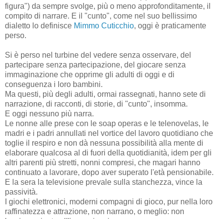
figura") da sempre svolge, più o meno approfonditamente, il
compito di narrare. E il "cunto", come nel suo bellissimo
dialetto lo definisce
Mimmo Cuticchio
, oggi è praticamente
perso.
Si è perso nel turbine del vedere senza osservare, del
partecipare senza partecipazione, del giocare senza
immaginazione che opprime gli adulti di oggi e di
conseguenza i loro bambini.
Ma questi, più degli adulti, ormai rassegnati, hanno sete di
narrazione, di racconti, di storie, di "cunto", insomma.
E oggi nessuno più narra.
Le nonne alle prese con le soap operas e le telenovelas, le
madri e i padri annullati nel vortice del lavoro quotidiano che
toglie il respiro e non dà nessuna possibilità alla mente di
elaborare qualcosa al di fuori della quotidianità, idem per gli
altri parenti più stretti, nonni compresi, che magari hanno
continuato a lavorare, dopo aver superato l'età pensionabile.
E la sera la televisione prevale sulla stanchezza, vince la
passività.
I giochi elettronici, moderni compagni di gioco, pur nella loro
raffinatezza e attrazione, non narrano, o meglio: non