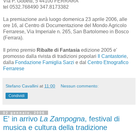
Via P. Gobetti, 5 44100 FERRARA
tel 0532.768490 347.8173382
La premiazione avrà luogo domenica 23 aprile 2006, alle
ore 16, al Centro di Documentazione del Mondo Agricolo
Ferrarese, Via Imperiale n. 265, San Bartolomeo in Bosco
(Ferrara).
Il primo premio
Ribalte di Fantasia
edizione 2005 e'
promosso dalla rivista di tradizioni popolari
Il Cantastorie
,
dalla
Fondazione Famiglia Sarzi
e dal
Centro Etnografico
Ferrarese
Stefano Cavallini
at
11:00
Nessun commento:
Condividi
02 gennaio, 2006
E' in arrivo
La Zampogna
, festival di
musica e cultura della tradizione