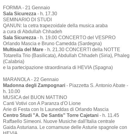
FORMIA - 21 Gennaio
Sala Sicurezza
- h. 17.30
SEMINARIO DI STUDI
QANUN: la cetra trapezoidale della musica araba
a cura di Abdullah Chhadeh
Sala Sicurezza
- h. 19.00 CONCERTO del VESPRO
Orlando Mascia e Bruno Camedda (Sardegna)
Multisala del Mare
- h. 21.30 CONCERTI della NOTTE
Totarella Trio (Basilicata), Abdullah Chhadeh (Siria), Phaleg
(Calabria)
e la partecipazione straordinaria di HEVIA (Spagna)
MARANOLA - 22 Gennaio
Madonna degli Zampognari
- Piazzetta S. Antonio Abate -
h. 10.00
MUSICA del BUON MATTINO
Canti Votivi con A Paranza d'O Lione
Arie di Festa con Is Launeddas di Orlando Mascia
Centro Studi "A. De Santis" Torre Cajetani
- h. 11.45
Raffaello Simeoni. Nuove Musiche dall'Italia centrale
Gaida Asturiana. Le cornamuse delle Asturie spagnole con
HEVIA