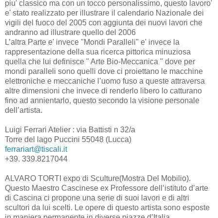
piu' classico ma con un tocco personalissimo, questo lavoro'
e' stato realizzato per illustrare il calendario Nazionale dei
vigili del fuoco del 2005 con aggiunta dei nuovi lavori che
andranno ad illustrare quello del 2006
L’altra Parte e' invece "Mondi Paralleli" e' invece la
rappresentazione della sua ricerca pittorica minuziosa
quella che lui definisce " Arte Bio-Meccanica " dove per
mondi paralleli sono quelli dove ci proiettano le macchine
elettroniche e meccaniche l’uomo fuso a queste attraversa
altre dimensioni che invece di renderlo libero lo catturano
fino ad annientarlo, questo secondo la visione personale
dell’artista.
Luigi Ferrari Atelier : via Battisti n 32/a
Torre del lago Puccini 55048 (Lucca)
ferrariart@tiscali.it
+39. 339.8217044
ALVARO TORTI expo di Sculture(Mostra Del Mobilio).
Questo Maestro Cascinese ex Professore dell’istituto d’arte
di Cascina ci propone una serie di suoi lavori e di altri
scultori da lui scelti. Le opere di questo artista sono esposte
in maniera permanente in diverse piazze d’Italia.