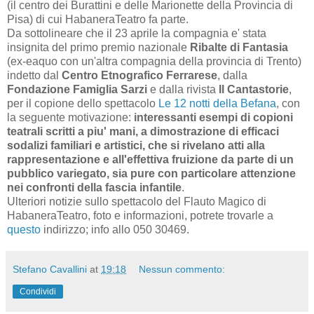
(il centro dei Burattini e delle Marionette della Provincia di
Pisa) di cui HabaneraTeatro fa parte.
Da sottolineare che il 23 aprile la compagnia e' stata
insignita del primo premio nazionale
Ribalte di Fantasia
(ex-eaquo con un'altra compagnia della provincia di Trento)
indetto dal
Centro Etnografico Ferrarese
, dalla
Fondazione Famiglia Sarzi
e dalla rivista
Il Cantastorie
,
per il copione dello spettacolo
Le 12 notti della Befana
, con
la seguente motivazione:
interessanti esempi di copioni
teatrali scritti a piu' mani, a dimostrazione di efficaci
sodalizi familiari e artistici, che si rivelano atti alla
rappresentazione e all'effettiva fruizione da parte di un
pubblico variegato, sia pure con particolare attenzione
nei confronti della fascia infantile
.
Ulteriori notizie sullo spettacolo del Flauto Magico di
HabaneraTeatro, foto e informazioni, potrete trovarle a
questo
indirizzo; info allo 050 30469.
Stefano Cavallini
at
19:18
Nessun commento:
Condividi