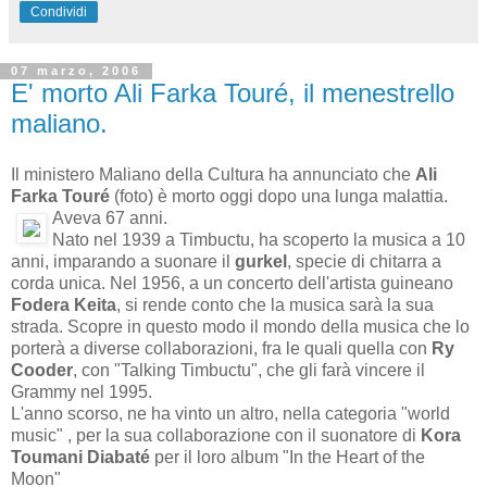
Condividi
07 marzo, 2006
E' morto Ali Farka Touré, il menestrello
maliano.
Il ministero Maliano della Cultura ha annunciato che
Ali
Farka Touré
(foto) è morto oggi dopo una lunga malattia.
Aveva 67 anni.
Nato nel 1939 a Timbuctu, ha scoperto la musica a 10
anni, imparando a suonare il
gurkel
, specie di chitarra a
corda unica. Nel 1956, a un concerto dell'artista guineano
Fodera Keita
, si rende conto che la musica sarà la sua
strada. Scopre in questo modo il mondo della musica che lo
porterà a diverse collaborazioni, fra le quali
quella con
Ry
Cooder
, con "Talking Timbuctu", che gli farà vincere il
Grammy nel 1995.
L'anno scorso, ne ha vinto un altro, nella categoria "world
music" , per la sua collaborazione con il suonatore di
Kora
Toumani Diabaté
per il loro album "In the Heart of the
Moon"