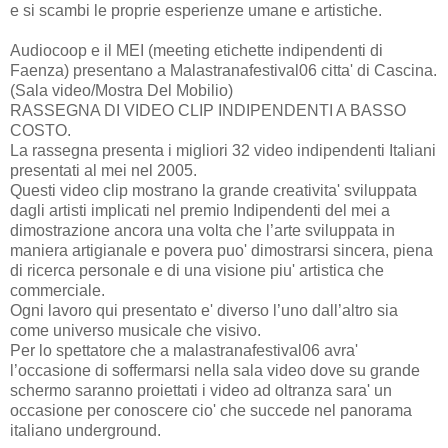
e si scambi le proprie esperienze umane e artistiche.
Audiocoop e il MEI (meeting etichette indipendenti di
Faenza) presentano a Malastranafestival06 citta' di Cascina.
(Sala video/Mostra Del Mobilio)
RASSEGNA DI VIDEO CLIP INDIPENDENTI A BASSO
COSTO.
La rassegna presenta i migliori 32 video indipendenti Italiani
presentati al mei nel 2005.
Questi video clip mostrano la grande creativita' sviluppata
dagli artisti implicati nel premio Indipendenti del mei a
dimostrazione ancora una volta che l’arte sviluppata in
maniera artigianale e povera puo' dimostrarsi sincera, piena
di ricerca personale e di una visione piu' artistica che
commerciale.
Ogni lavoro qui presentato e' diverso l’uno dall’altro sia
come universo musicale che visivo.
Per lo spettatore che a malastranafestival06 avra'
l’occasione di soffermarsi nella sala video dove su grande
schermo saranno proiettati i video ad oltranza sara' un
occasione per conoscere cio' che succede nel panorama
italiano underground.