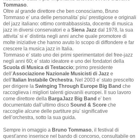
Tommaso
.
Oltre al grande direttore che ben conosciamo, Bruno
Tommaso e' una delle personalita' piu' prestigiose e originali
del jazz italiano: ottimo contrabbassista, docente di musica
jazz in diversi conservatori e a
Siena Jazz
dal 1978, la sua
attivita' si e' distinta negli anni anche quale promotore di
molte iniziative che hanno avuto lo scopo di diffondere e far
crescere la musica jazz in Italia.
Tommaso e' stato uno dei primi sperimentatori del free-jazz
negli anni 60; e' stato ideatore e uno dei fondatori della
Scuola di Musica di Testaccio
; primo presidente
dell’
Associazione Nazionale Musicisti di Jazz
e
dell’
Italian Instabile Orchestra
. Nel 2003 e' stato prescelto
per dirigere la
Swinging Through Europe Big Band
che
raccoglieva i migliori talenti giovanili europei. Il suo lavoro
come direttore della
BargaJazz Big Band
e' ben
documentato dall’ultimo disco
Sound & Score
che
raccoglie alcune delle partiture piu' significative
dell’orchestra, sotto la sua guida.
Sempre in omaggio a
Bruno Tommaso
, il festival di
quest'anno inserisce nel bando di concorso, consultabile on