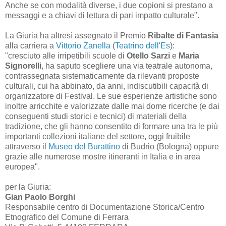
Anche se con modalità diverse, i due copioni si prestano a
messaggi e a chiavi di lettura di pari impatto culturale".
La Giuria ha altresì assegnato il Premio
Ribalte di Fantasia
alla carriera a
Vittorio Zanella
(
Teatrino dell'Es
):
"cresciuto alle irripetibili scuole di
Otello Sarzi
e
Maria
Signorelli
, ha saputo scegliere una via teatrale autonoma,
contrassegnata sistematicamente da rilevanti proposte
culturali, cui ha abbinato, da anni, indiscutibili capacità di
organizzatore di Festival. Le sue esperienze artistiche sono
inoltre arricchite e valorizzate dalle mai dome ricerche (e dai
conseguenti studi storici e tecnici) di materiali della
tradizione, che gli hanno consentito di formare una tra le più
importanti collezioni italiane del settore, oggi fruibile
attraverso il
Museo del Burattino
di Budrio (Bologna) oppure
grazie alle numerose mostre itineranti in Italia e in area
europea".
per la Giuria:
Gian Paolo Borghi
Responsabile centro di Documentazione Storica/Centro
Etnografico del Comune di Ferrara