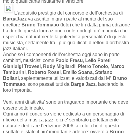
molto qualificante risultarne il vincitore.
L’acquisito prestigio del concorso e dell’orchestra di
BargaJazz
va ascritto in gran parte al merito del suo
direttore
Bruno Tommaso
(foto) che fin dalla prima edizione
ha diretto questa formazione conferendogli un’impronta che
rispecchia naturalmente la poliedrica personalita' di questo
musicista, certamente tra i piu' qualificati direttori d’orchestra
jazz italiani.
Anche se i componenti dell’orchestra oggi sono in parte
cambiati, musicisti come
Paolo Fresu
,
Lello Pareti
,
Gianluigi Trovesi
,
Rudy Migliardi
,
Pietro Tonolo
,
Marco
Tamburini
,
Roberto Rossi
,
Emilio Soana
,
Stefano
Bollani
, sapientemente utilizzati e valorizzati dal M°
Bruno
Tommaso
, sono passati tutti da
Barga Jazz
, lasciando la
loro impronta.
Venti anni di attivita' sono un traguardo importante che deve
essere sottolineato.
Ogni anno il concorso viene dedicato a un personaggio di
rilievo della musica jazz; e ci e' sembrato perfettamente
naturale dedicare l’edizione 2006, a colui che di questo
risultato e' stato il piu' importante artefice: ovvero a
Bruno