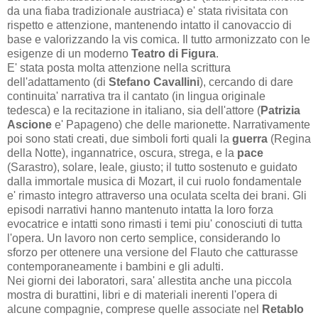
da una fiaba tradizionale austriaca) e' stata rivisitata con
rispetto e attenzione, mantenendo intatto il canovaccio di
base e valorizzando la vis comica. Il tutto armonizzato con le
esigenze di un moderno
Teatro di Figura
.
E' stata posta molta attenzione nella scrittura
dell'adattamento (di
Stefano Cavallini
), cercando di dare
continuita' narrativa tra il cantato (in lingua originale
tedesca) e la recitazione in italiano, sia dell'attore (
Patrizia
Ascione
e' Papageno) che delle marionette. Narrativamente
poi sono stati creati, due simboli forti quali la
guerra
(Regina
della Notte), ingannatrice, oscura, strega, e la
pace
(Sarastro), solare, leale, giusto; il tutto sostenuto e guidato
dalla immortale musica di Mozart, il cui ruolo fondamentale
e' rimasto integro attraverso una oculata scelta dei brani. Gli
episodi narrativi hanno mantenuto intatta la loro forza
evocatrice e intatti sono rimasti i temi piu' conosciuti di tutta
l'opera. Un lavoro non certo semplice, considerando lo
sforzo per ottenere una versione del Flauto che catturasse
contemporaneamente i bambini e gli adulti.
Nei giorni dei laboratori, sara' allestita anche una piccola
mostra di burattini, libri e di materiali inerenti l'opera di
alcune compagnie, comprese quelle associate nel
Retablo