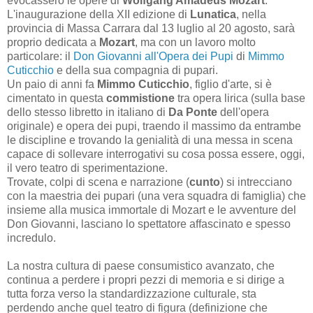
evocassero le opere di
Wolfgang Amadeus Mozart
.
L'inaugurazione della XII edizione di
Lunatica
, nella
provincia di Massa Carrara dal 13 luglio al 20 agosto, sarà
proprio dedicata a
Mozart
, ma con un lavoro molto
particolare: il
Don Giovanni all'Opera dei Pupi
di
Mimmo
Cuticchio
e della sua compagnia di pupari.
Un paio di anni fa
Mimmo Cuticchio
, figlio d'arte, si è
cimentato in questa
commistione
tra opera lirica (sulla base
dello stesso libretto in italiano di
Da Ponte
dell'opera
originale) e opera dei pupi, traendo
il massimo da entrambe
le discipline e trovando la genialità di una messa in scena
capace di sollevare interrogativi su cosa possa essere, oggi,
il vero teatro di sperimentazione.
Trovate, colpi di scena e narrazione (
cunto
) si intrecciano
con la maestria dei pupari (una vera squadra di famiglia) che
insieme alla musica immortale di Mozart e le avventure del
Don Giovanni, lasciano lo spettatore affascinato e spesso
incredulo.
La nostra cultura di paese consumistico avanzato, che
continua a perdere i propri pezzi di memoria e si dirige a
tutta forza verso la standardizzazione culturale, sta
perdendo anche quel teatro di figura (definizione che