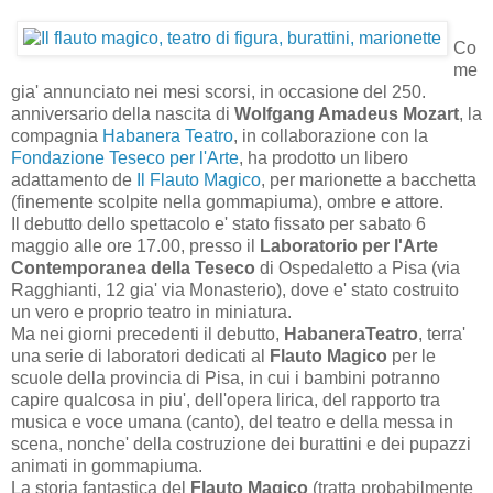
Co
me
gia' annunciato nei mesi scorsi, in occasione del 250.
anniversario della nascita di
Wolfgang Amadeus Mozart
, la
compagnia
Habanera Teatro
, in collaborazione con la
Fondazione Teseco per l'Arte
, ha prodotto un libero
adattamento de
Il Flauto Magico
, per marionette a bacchetta
(finemente scolpite nella gommapiuma), ombre e attore.
Il debutto dello spettacolo e' stato fissato per sabato 6
maggio alle ore 17.00, presso
il
Laboratorio per l'Arte
Contemporanea della Teseco
di Ospedaletto a Pisa (via
Ragghianti, 12 gia' via Monasterio), dove e' stato costruito
un vero e proprio teatro in miniatura.
Ma nei giorni precedenti il debutto,
HabaneraTeatro
, terra'
una serie di laboratori dedicati al
Flauto Magico
per le
scuole della provincia di Pisa, in cui i bambini potranno
capire qualcosa in piu', dell'opera lirica, del rapporto tra
musica e voce umana (canto), del teatro e della messa in
scena, nonche' della costruzione dei burattini e dei pupazzi
animati in gommapiuma.
La storia fantastica del
Flauto Magico
(tratta probabilmente