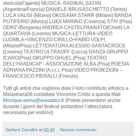
storico/all’aperto) MUSICA- RADIKAL SATAN
(Argentina/Francia) DANIELE BRUSASCHETTO (Torino)
LUCA VALISI (Milano) OKOSAMA STARR (Milano) BANDA
PUTIFERIO (Monza) LUIGI MARINO (Cosenza) STIV (Pisa)
ODRZ (Bergamo) ANDREA CASTELFRANATO(Chieti) LA
QUARTAVIA (Livorno) MUSICA-LETTURA-VIDEO
LUDMILA+VINCENZO CIRILLO+FABIO VOLPI
(Milano/Pisa) LETTERATURA ALESSIO SANTACROCE
(Livorno) TEATRO ULTRAOFF (Lucca) DANZA GRUPPO
ICARO(Pisa) GRUPPO GHUEL (Pisa) TEATRO
DELL’HANDICAP - ASSOCIAZIONE ALBA (Pisa) POESIA
ADRIANA PAZZINI (A.r.c.i. Pisa) VIDEO PROIEZIONI –
FRANCESCO PIERALLI (Firenze).
Tutti gli artisti che vogliono dare il loro contributo artistico a
Malastrana06 contattare Vincenzo Cirillo a questa Mail
Monique.serna@wanadoo.fr
(Potete presentarvi anche
durante i giorni del festival portandovi l’attrezzatura
necessaria per esibirvi)
Stefano Cavallini
at
00:40
Nessun commento: