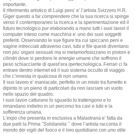
importante.
Il riferimento artistico di Luigi pero' e' l’artista Svizzero H.R.
Giger questo a far comprendere che la sua ricerca si spinge
verso il contemporaneo la ricerca e la sperimentazione ed il
futuro tecnologico pur elaborando a mano tutti i suoi lavori il
computer inteso come macchina e' uno dei suoi soggetti
preferiti. Osservando le sue figure tra cui spiccano peni e
vagine intrecciati attraverso cavi, tubi e file questi diventano
non piu' organi sessuali ma si metamorfosizzano in pistoni e
cilindri dove si perdono le energie umane che soffrono il
peso schiacciante di quest’era ipertecnologica. Ferrari ci fa
entrare dentro internet ed il suo sistema occulto di viaggio
che c’innesta in qualcosa di non umano.
Il suo lavoro e' maniacale, perfetto in un misto tra fumetto e
dipinto in un pieno di particolari da non lasciare un vuoto
nello spazio del quadro.
I suoi lavori catturano lo sguardo lo trattengono e lo
rimandano indietro in un percorso tra cavi e tubi e la
sofferenza umana.
L’expo che presenta in esclusiva a Malastrana e' fatta da
due parti la Prima "Solidarieta' " dove l’artista racconta il
mondo dei vigili del fuoco e il loro quotidiano con uno stile