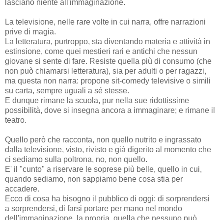
lasciano niente all'immaginazione.
La televisione, nelle rare volte in cui narra, offre narrazioni
prive di magia.
La letteratura, purtroppo, sta diventando materia e attività in
estinsione, come quei mestieri rari e antichi che nessun
giovane si sente di fare. Resiste quella più di consumo (che
non può chiamarsi letteratura), sia per adulti o per ragazzi,
ma questa non narra: propone sit-comedy televisive o simili
su carta, sempre uguali a sé stesse.
E dunque rimane la scuola, pur nella sue ridottissime
possibilità, dove si insegna ancora a immaginare; e rimane il
teatro.
Quello però che racconta, non quello nutrito e ingrassato
dalla televisione, visto, rivisto e già digerito al momento che
ci sediamo sulla poltrona, no, non quello.
E' il "cunto" a riservare le soprese più belle, quello in cui,
quando sediamo, non sappiamo bene cosa stia per
accadere.
Ecco di cosa ha bisogno il pubblico di oggi: di sorprendersi
a sorprendersi, di farsi portare per mano nel mondo
dell'immaginazione, la propria, quella che nessuno può