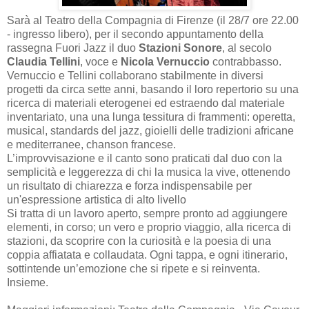
Sarà al Teatro della Compagnia di Firenze (il 28/7 ore 22.00
- ingresso libero), per il secondo appuntamento della
rassegna Fuori Jazz il duo
Stazioni Sonore
, al secolo
Claudia Tellini
, voce e
Nicola Vernuccio
contrabbasso.
Vernuccio e Tellini collaborano stabilmente in diversi
progetti da circa sette anni, basando il loro repertorio su una
ricerca di materiali eterogenei ed estraendo dal materiale
inventariato, una una lunga tessitura di frammenti: operetta,
musical, standards del jazz, gioielli delle tradizioni africane
e mediterranee, chanson francese.
L’improvvisazione e il canto sono praticati dal duo con la
semplicità e leggerezza di chi la musica la vive, ottenendo
un risultato di chiarezza e forza indispensabile per
un'espressione artistica di alto livello
Si tratta di un lavoro aperto, sempre pronto ad aggiungere
elementi, in corso; un vero e proprio viaggio, alla ricerca di
stazioni, da scoprire con la curiosità e la poesia di una
coppia affiatata e collaudata. Ogni tappa, e ogni itinerario,
sottintende un’emozione che si ripete e si reinventa.
Insieme.