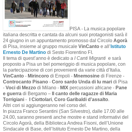
PISA - La musica popolare
italiana descritta e cantata da alcuni suoi protagonisti sarà il
24 giugno in un appuntamento promosso dal Circolo
Agorà
di Pisa, insieme al gruppo musicale
VinCanto
e all’
Istituto
Ernesto De Martino
di Sesto Fiorentino FI.
Il tema di quest’anno è dedicato a
I Canti Migranti
e sarà
proposto a Pisa un bel pomeriggio di musica popolare, con
la partecipazione di cori provenienti da varie città d’Italia.
VinCanto
-
Mirincoro
di Empoli -
Mnemosine
di Firenze -
Controcanto Pisano
-
Coro sardo Unda di lu mari
di Pisa
-
Voci di Mezzo
di Milano -
MIX
percussioni africane -
Pane
e guerra
di Bergamo –
Il canto delle ragazze di Maria
Torrigiani
-
I Ciottolari
,
Coro Garibaldi d'assalto
.
Altri cori si aggiungeranno nel corso del.
In piazza Franco Serantini (San Silvestro), dalle 17.00 alle
24.00, saranno presenti anche mostre e stand informativi del
Circolo Agorà, della Biblioteca Andrea Fisoni, dell’Unione
Sindacale di Base, dell’Istituto Ernesto De Martino, della