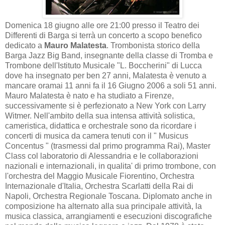
Domenica 18 giugno alle ore 21:00 presso il Teatro dei
Differenti di Barga si terrà un concerto a scopo benefico
dedicato a
Mauro Malatesta
. Trombonista storico della
Barga Jazz Big Band, insegnante della classe di Tromba e
Trombone dell'Istituto Musicale "L. Boccherini" di Lucca
dove ha insegnato per ben 27 anni, Malatesta è venuto a
mancare oramai 11 anni fa il 16 Giugno 2006 a soli 51 anni.
Mauro Malatesta è nato e ha studiato a Firenze,
successivamente si è perfezionato a New York con Larry
Witmer. Nell'ambito della sua intensa attività solistica,
cameristica, didattica e orchestrale sono da ricordare i
concerti di musica da camera tenuti con il " Musicus
Concentus " (trasmessi dal primo programma Rai), Master
Class col laboratorio di Alessandria e le collaborazioni
nazionali e internazionali, in qualita' di primo trombone, con
l'orchestra del Maggio Musicale Fiorentino, Orchestra
Internazionale d'Italia, Orchestra Scarlatti della Rai di
Napoli, Orchestra Regionale Toscana. Diplomato anche in
composizione ha alternato alla sua principale attività, la
musica classica, arrangiamenti e esecuzioni discografiche