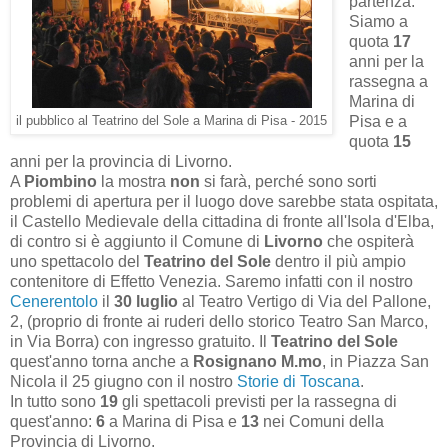
partenza.
Siamo a
quota
17
anni per la
rassegna a
Marina di
Pisa e a
il pubblico al Teatrino del Sole a Marina di Pisa - 2015
quota
15
anni per la provincia di Livorno.
A
Piombino
la mostra
non
si farà, perché sono sorti
problemi di apertura per il luogo dove sarebbe stata ospitata,
il Castello Medievale della cittadina di fronte all'Isola d'Elba,
di contro si è aggiunto il Comune di
Livorno
che ospiterà
uno spettacolo del
Teatrino del Sole
dentro il più ampio
contenitore di Effetto Venezia. Saremo infatti con il nostro
Cenerentolo
il
30 luglio
al Teatro Vertigo di Via del Pallone,
2, (proprio di fronte ai ruderi dello storico Teatro San Marco,
in Via Borra) con ingresso gratuito. Il
Teatrino del Sole
quest'anno torna anche a
Rosignano M.mo
, in Piazza San
Nicola il 25 giugno con il nostro
Storie di Toscana
.
In tutto sono
19
gli spettacoli previsti per la rassegna di
quest'anno:
6
a Marina di Pisa e
13
nei Comuni della
Provincia di Livorno.