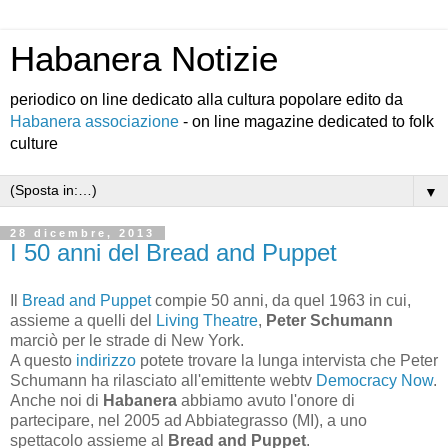
Habanera Notizie
periodico on line dedicato alla cultura popolare edito da
Habanera associazione
- on line magazine dedicated to folk
culture
▼
28 dicembre, 2013
I 50 anni del Bread and Puppet
Il
Bread and Puppet
compie 50 anni, da quel 1963 in cui,
assieme a quelli del
Living Theatre
,
Peter Schumann
marciò per le strade di New York.
A questo
indirizzo
potete trovare la lunga intervista che Peter
Schumann ha rilasciato all'emittente webtv
Democracy Now
.
Anche noi di
Habanera
abbiamo avuto l'onore di
partecipare, nel 2005 ad Abbiategrasso (MI), a uno
spettacolo assieme al
Bread and Puppet
.