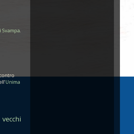
i Svampa
.
ncontro
ll'
Unima
 vecchi