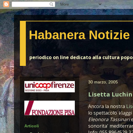
Habanera Notizie
periodico on line dedicato alla cultura pop
30 marzo, 2005
Lisetta Luchin
Ancora la nostra
Lis
lo spettacolo
Viaggi
Eleonora Tassinari
sonorita' mediterra
Articoli
Info: 055 8964529 3