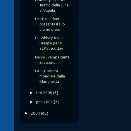
Domani parto del
Teatro della Luna
all'Aquila
Lisetta Luchini
presenta il suo
ultimo disco
Gli Whisky trail a
Firenze per il
St.Patrick day
Nanni Svampa canta
Brassens
La III giornata
mondiale della
Marionetta
►
feb 2005
(5)
►
gen 2005
(2)
►
2004
(45)