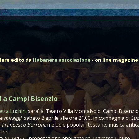
olare edito da
Habanera associazione
- on line magazine 
i a Campi Bisenzio
etta Luchini
sara' al Teatro Villa Montalvo di Campi Bisenzio
 e miraggi
, sabato 2 aprile alle ore 21.00, in compagnia di
Luc
e
Francesco Burroni
: melodie popolari toscane, musica antic
nee.
29 8628437 - prenotazione obbligatoria, ingresso 6 euro.