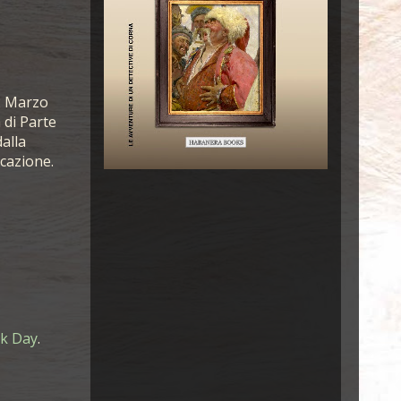
22 Marzo
 di Parte
dalla
cazione.
ck Day
.