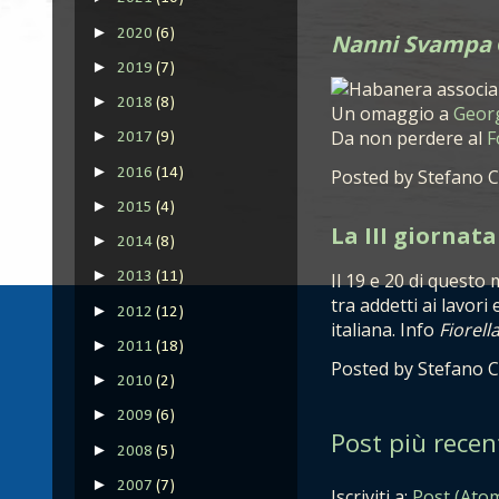
►
2020
(6)
Nanni Svampa
►
2019
(7)
►
2018
(8)
Un omaggio a
Geor
Da non perdere al
F
►
2017
(9)
►
2016
(14)
Posted by
Stefano C
►
2015
(4)
La III giornat
►
2014
(8)
►
Il 19 e 20 di questo 
2013
(11)
tra addetti ai lavori 
►
2012
(12)
italiana. Info
Fiorell
►
2011
(18)
Posted by
Stefano C
►
2010
(2)
►
2009
(6)
Post più recen
►
2008
(5)
►
2007
(7)
Iscriviti a:
Post (Ato