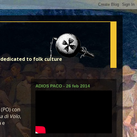
dedicated to folk culture
ADIOS PACO - 26 feb 2014
 (PO) con
a di Volo
,
a e