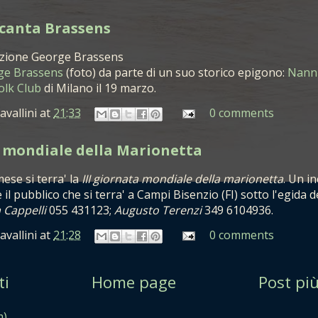
canta
Brassens
ge Brassens
(foto) da parte di un suo storico epigono:
Nann
olk Club
di Milano il 19 marzo.
avallini
at
21:33
0 comments
a mondiale della Marionetta
mese si terra' la
III giornata mondiale della marionetta
. Un i
e il pubblico che si terra' a Campi Bisenzio (FI) sotto l'egida de
a Cappelli
055 431123;
Augusto Terenzi
349 6104936.
avallini
at
21:28
0 comments
ti
Home page
Post più
m)