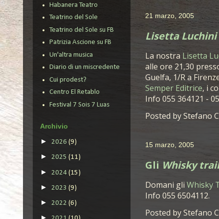
Habanera Teatro
21 marzo, 2005
Teatrino del Sole
Teatrino del Sole su FB
Lisetta Luchini
Patrizia Ascione su FB
La nostra
Lisetta Lu
Un'altra musica
alle ore 21,30 presso
Diario di un miscredente
Guelfa, 1/R a Firenz
Cui prodest?
Semper Editrice
, i 
Centro El Retablo
Info 055 364121 - 0
Festival 7 Sois 7 Luas
Posted by
Stefano C
Archivio
►
2026
(9)
15 marzo, 2005
►
2025
(11)
Gli
Whisky trai
►
2024
(15)
Domani gli
Whisky T
►
2023
(9)
Info 055 6504112.
►
2022
(6)
Posted by
Stefano C
►
2021
(10)