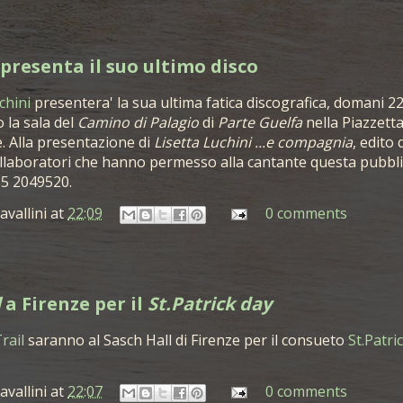
presenta il suo ultimo disco
chini
presentera' la sua ultima fatica discografica, domani 
 la sala del
Camino di Palagio
di
Parte Guelfa
nella Piazzetta
e. Alla presentazione di
Lisetta Luchini ...e compagnia
, edito 
collaboratori che hanno permesso alla cantante questa pubbli
55 2049520.
avallini
at
22:09
0 comments
l
a Firenze per il
St.Patrick day
rail
saranno al Sasch Hall di Firenze per il consueto
St.Patri
avallini
at
22:07
0 comments