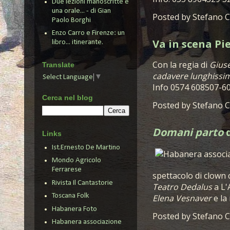
Due lezioni manoscritte e
una orale... - di Gian
Posted by
Stefano C
Paolo Borghi
Enzo Carro e Firenze: un
Va in scena Pi
libro... itinerante.
Con la regia di
Giuse
Translate
cadavere lunghissi
Select Language
▼
Info 0574 608507-60
Cerca nel blog
Posted by
Stefano C
Domani parto
d
Links
Ist.Ernesto De Martino
Mondo Agricolo
Ferrarese
spettacolo di clown 
Rivista Il Cantastorie
Teatro Dedalus
a L'
Toscana Folk
Elena Vesnaver
e la
Habanera Foto
Posted by
Stefano C
Habanera associazione