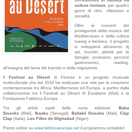
culture lontane
, per quattro
giorni di ritmi, riflessioni e
socialità.
Oltre ai concerti dei
protagonisti della musica del
Mediterraneo e della cultura
tuareg e berbera, il progetto
si svilupperà attraverso dj
set, incontri, attività per le
famiglie, proiezioni, percorsi
gastronomici, reading,
all’insegna del tema del transito e della migrazione.
Il
Festival au Désert
di Firenze è un progetto musicale
multiculturale che dal 2010 ha realizzato una rete per la creazione
contemporanea tra Africa, Mediterraneo ed Europa, a partire dalla
collaborazione tra il Festival au Désert di Essakane (Mali) e la
Fondazione Fabbrica Europa.
Tra gli artisti ospiti della nona edizione:
Baba
Sissoko
(Mali),
Ibaaku
(Senegal),
Ballaké Sissoko
(Mali),
Clap
Clap
(Italia),
Les Filles de Illighadad
(Niger).
Presto online su
www.fabbricaeuropa.net
il programma completo!