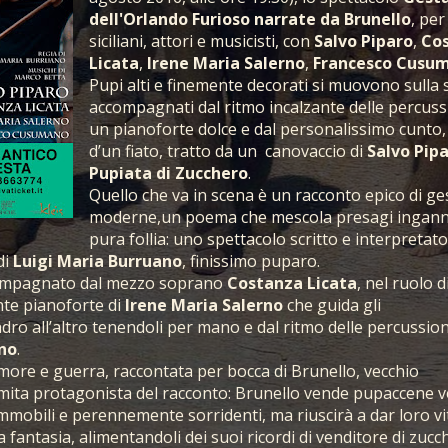
dell'Orlando Furioso narrate da Brunello
, per
siciliani, attori e musicisti, con
Salvo Piparo
,
Co
Licata
,
Irene Maria Salerno
,
Francesco Cusu
Pupi alti e finemente decorati si muovono sulla 
accompagnati dal ritmo incalzante delle percuss
un pianoforte dolce e dal personalissimo cunto,
d’un fiato, tratto da un canovaccio di
Salvo Pip
Pupiata di Zucchero
.
Quello che va in scena è un racconto epico di ge
moderne,un poema che mescola presagi ingann
pura follia: uno spettacolo scritto e interpretat
di
Luigi Maria Burruano
, finissimo puparo.
ompagnato dal mezzo soprano
Costanza Licata
, nel ruolo d
nte pianoforte di
Irene Maria Salerno
che guida gli
dro all’altro tenendoli per mano e dal ritmo delle percussion
no
.
more e guerra, raccontata per bocca di Brunello, vecchio
ta protagonista del racconto: Brunello vende pupaccene ve
 immobili e perennemente sorridenti, ma riuscirà a dar loro vi
a fantasia, alimentandoli dei suoi ricordi di venditore di zucc