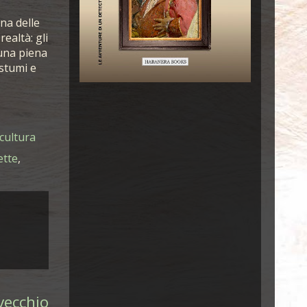
na delle
ealtà: gli
una piena
ostumi e
cultura
ette
,
vecchio