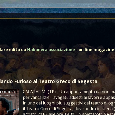
olare edito da
Habanera associazione
- on line magazine 
rlando Furioso al Teatro Greco di Segesta
CALATAFIMI (TP) - Un appuntamento da non m
per vancanzieri svagati, addetti ai lavori e appas
in uno dei luoghi più suggestivi del teatro di og
il Teatro Greco di Segesta, dove andrà in scena (
agosto 2016, alle ore 19.30), lo spettacolo
Gest