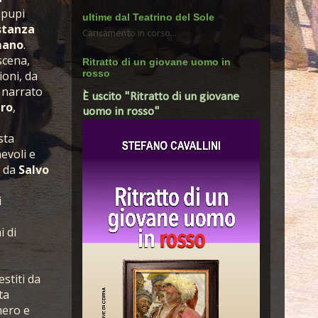
 pupi
ultime dal Teatrino del Sole
stanza
Caricamento in corso...
mano
.
scena,
Ritratto di un giovane uomo in
rosso
ioni, da
 narrato
È uscito "Ritratto di un giovane
aro
,
uomo in rosso"
sta
evoli e
o da
Salvo
i
i di
stiti da
ta
hero e