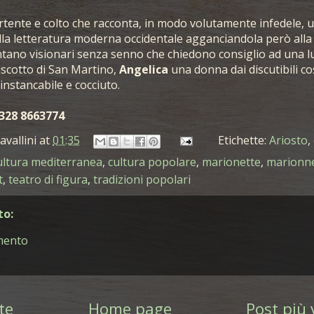
rtente e colto che racconta, in modo volutamente infedele, u
lla letteratura moderna occidentale agganciandola però alla r
tano visionari senza senno che chiedono consiglio ad una l
iscotto di San Martino,
Angelica
una donna dai discutibili c
nstancabile e cocciuto.
328 8663774
avallini
at
01:35
Etichette:
Ariosto
,
ultura mediterranea
,
cultura popolare
,
marionette
,
marionn
t
,
teatro di figura
,
tradizioni popolari
o:
mento
te
Home page
Post più 