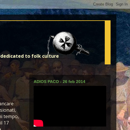
dedicated to folk culture
ADIOS PACO - 26 feb 2014
ancare
sionati,
ni tempo,
il 17
a