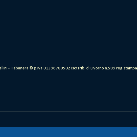
vallini - Habanera © p.iva 01396780502 Iscr.Trib. di Livorno n.589 reg.stam