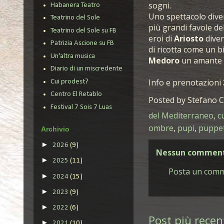
sogni.
Habanera Teatro
Uno spettacolo dive
Teatrino del Sole
più grandi favole de
Teatrino del Sole su FB
eroi di
Ariosto
diven
Patrizia Ascione su FB
di ricotta come un b
Un'altra musica
Medoro
un amante i
Diario di un miscredente
Info e prenotazioni
Cui prodest?
Centro El Retablo
Posted by
Stefano C
Festival 7 Sois 7 Luas
del Mediterraneo
,
c
ombre
,
pupi
,
puppe
Archivio
►
2026
(9)
Nessun comment
►
2025
(11)
Posta un com
►
2024
(15)
►
2023
(9)
►
2022
(6)
Post più recen
►
2021
(10)