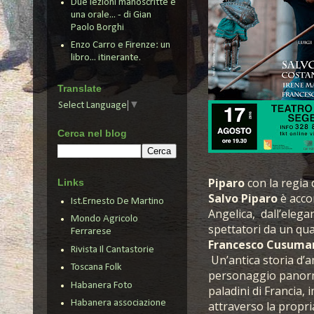
Due lezioni manoscritte e
una orale... - di Gian
Paolo Borghi
Enzo Carro e Firenze: un
libro... itinerante.
Translate
Select Language
▼
Cerca nel blog
Piparo
con la regia 
Links
Salvo Piparo
è acc
Ist.Ernesto De Martino
Angelica, dall’elega
Mondo Agricolo
spettatori da un qua
Ferrarese
Francesco Cusuma
Rivista Il Cantastorie
Un’antica storia d’a
Toscana Folk
personaggio panormi
Habanera Foto
paladini di Francia,
Habanera associazione
attraverso la propri