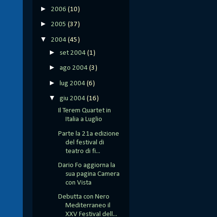
►
2006
(10)
►
2005
(37)
▼
2004
(45)
►
set 2004
(1)
►
ago 2004
(3)
►
lug 2004
(6)
▼
giu 2004
(16)
Il Terem Quartet in
Italia a Luglio
Parte la 21a edizione
del festival di
teatro di fi...
Dario Fo aggiorna la
sua pagina Camera
con Vista
Debutta con Nero
Mediterraneo il
XXV Festival dell...