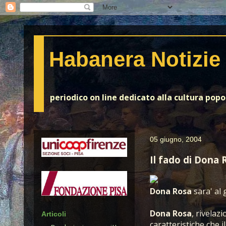
Habanera Notizie
periodico on line dedicato alla cultura pop
05 giugno, 2004
Il fado di Dona R
Dona Rosa
sara' al 
Dona Rosa
, rivelaz
Articoli
caratteristiche che i