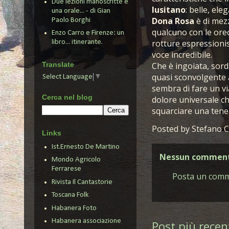
Due lezioni manoscritte e
lusitano
: belle, ele
una orale... - di Gian
Dona Rosa
è di mezz
Paolo Borghi
qualcuno con le orecc
Enzo Carro e Firenze: un
rotture espressionist
libro... itinerante.
voce incredibile.
Translate
Che è ingoiata, sord
quasi sconvolgente as
Select Language
▼
sembra di fare un vi
Cerca nel blog
dolore universale ch
squarciare una teneb
Posted by
Stefano C
Links
Ist.Ernesto De Martino
Nessun comment
Mondo Agricolo
Ferrarese
Posta un com
Rivista Il Cantastorie
Toscana Folk
Habanera Foto
Habanera associazione
Post più recen