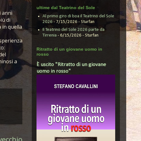
ultime dal Teatrino del Sole
i anni
Al primo giro di boa il Teatrino del Sole
iù di
2026
- 7/15/2026
- Sturfan
 in quella
Il Teatrino del Sole 2026 parte da
Tirrenia
- 6/15/2026
- Sturfan
esperienza
co:
Ritratto di un giovane uomo in
del
rosso
minosi a
È uscito "Ritratto di un giovane
uomo in rosso"
vecchio