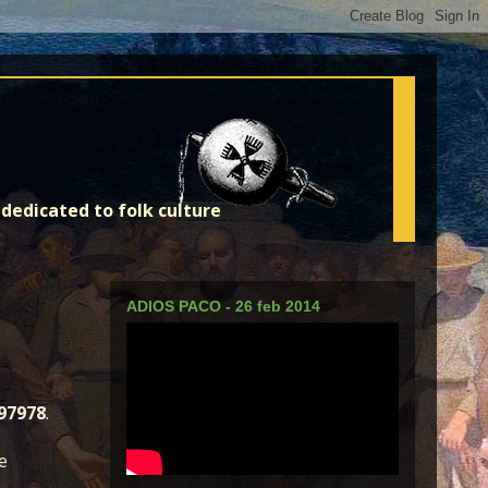
dedicated to folk culture
ADIOS PACO - 26 feb 2014
97978
.
e