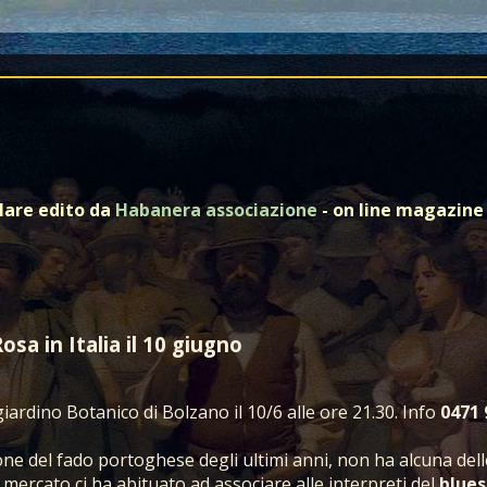
olare edito da
Habanera associazione
- on line magazine 
osa in Italia il 10 giugno
giardino Botanico di Bolzano il 10/6 alle ore 21.30. Info
0471 
ione del fado portoghese degli ultimi anni, non ha alcuna dell
l mercato ci ha abituato ad associare alle interpreti del
blues