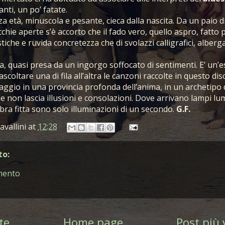
ganti, un po’ fatate.
a età, minuscola e pesante, cieca dalla nascita. Da un paio d
hie aperte s’è accorto che il fado vero, quello aspro, fatto p
iche e ruvida concretezza che di svolazzi calligrafici, alberga
a, quasi presa da un ingorgo soffocato di sentimenti. E’ un’
coltare una di fila all’altra le canzoni raccolte in questo dis
aggio in una provincia profonda dell’anima, in un archetipo 
e non lascia illusioni e consolazioni. Dove arrivano lampi lu
ra fitta sono solo illuminazioni di un secondo.
G.F.
avallini
at
12:28
o:
mento
te
Home page
Post più 